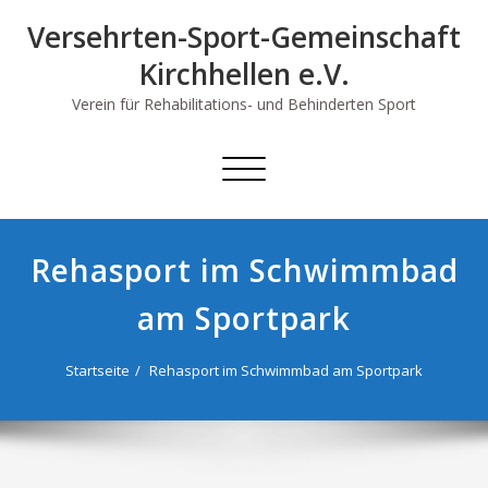
Skip
Versehrten-Sport-Gemeinschaft
to
content
Kirchhellen e.V.
Verein für Rehabilitations- und Behinderten Sport
Schalte
Navigation
Rehasport im Schwimmbad
am Sportpark
Startseite
Rehasport im Schwimmbad am Sportpark